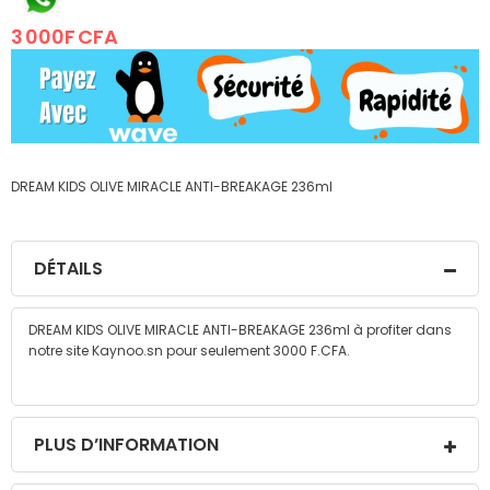
the
3 000F CFA
images
gallery
DREAM KIDS OLIVE MIRACLE ANTI-BREAKAGE 236ml
DÉTAILS
DREAM KIDS OLIVE MIRACLE ANTI-BREAKAGE 236ml à profiter dans
notre site Kaynoo.sn pour seulement 3000 F.CFA.
PLUS D’INFORMATION