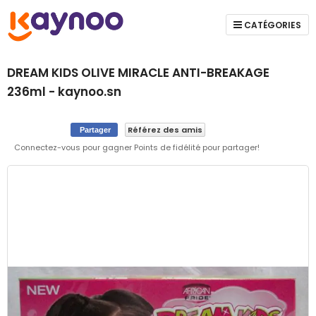
CATÉGORIES
DREAM KIDS OLIVE MIRACLE ANTI-BREAKAGE
236ml - kaynoo.sn
Référez des amis
Partager
Connectez-vous pour gagner Points de fidélité pour partager!
Skip
to
the
end
of
the
images
gallery