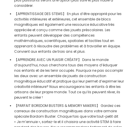
plus puissants seront une option plus sûre et plus fiable à
considérer.
【APPRENTISSAGE DES STEMS】 En plus d’être approprié pour les
activités intérieures et extérieures, cet ensemble de blocs
magnétiques est également une ressource éducative très
appréciée et conçu comme des jouets préscolaires. Les
enfants peuvent développer des compétences
mathématiques, scientifiques, spatiales et tactiles tout en
apprenant à résoudre des problèmes et à travailler en équipe.
Convient aux enfants de trois ans et plus.
【APPRENDRE AVEC UN PLAISIR CRÉATIF】 Dans le monde
d’aujourd’hui, nous cherchons tous des moyens d’éduquer
nos enfants et de les tenir occupés. Pourquoi ne pas accomplir
les deux avec un ensemble de jouets de construction
magnétique éducatif et pratique qui leur permet d’exprimer leur
créativité intérieure? Nous encourageons les enfants à être les
artisans de leur propre monde. Tout ce qu’ils peuvent rêver, ils
peuvent le créer !
【PARFAIT BOREDOM BUSTERS & MEMORY MAKERS】 Gardez ces
carreaux de construction magnétiques dans votre armoire
spéciale Bordom Buster. Chaque fois que votre tout-petit dit
« Je m’ennuie », sortez-le et il choisira une activité STEM à faire