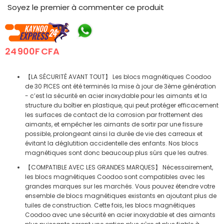
the
Soyez le premier à commenter ce produit
beginning
of
the
images
24 900F CFA
gallery
【LA SÉCURITÉ AVANT TOUT】 Les blocs magnétiques Coodoo
de 30 PICES ont été terminés la mise à jour de 3ème génération
- c’est la sécurité en acier inoxydable pour les aimants et la
structure du boîtier en plastique, qui peut protéger efficacement
les surfaces de contact de la corrosion par frottement des
aimants, et empêcher les aimants de sortir par une fissure
possible, prolongeant ainsi la durée de vie des carreaux et
évitant la déglutition accidentelle des enfants. Nos blocs
magnétiques sont donc beaucoup plus sûrs que les autres.
【COMPATIBLE AVEC LES GRANDES MARQUES】 Nécessairement,
les blocs magnétiques Coodoo sont compatibles avec les
grandes marques sur les marchés. Vous pouvez étendre votre
ensemble de blocs magnétiques existants en ajoutant plus de
tuiles de construction. Cette fois, les blocs magnétiques
Coodoo avec une sécurité en acier inoxydable et des aimants