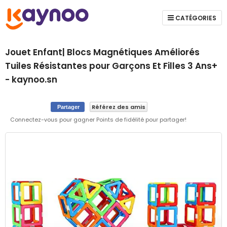
CATÉGORIES
Jouet Enfant| Blocs Magnétiques Améliorés
Tuiles Résistantes pour Garçons Et Filles 3 Ans+
- kaynoo.sn
Référez des amis
Partager
Connectez-vous pour gagner Points de fidélité pour partager!
Skip
to
the
end
of
the
images
gallery