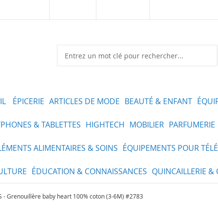
Kaynoo.sn
Marketplace
Vendre sur Kaynoo
IL
ÉPICERIE
ARTICLES DE MODE
BEAUTÉ & ENFANT
ÉQUI
PHONES & TABLETTES
HIGHTECH
MOBILIER
PARFUMERIE
ÉMENTS ALIMENTAIRES & SOINS
ÉQUIPEMENTS POUR TÉLÉ
ULTURE
ÉDUCATION & CONNAISSANCES
QUINCAILLERIE & 
 Grenouillère baby heart 100% coton (3-6M) #2783