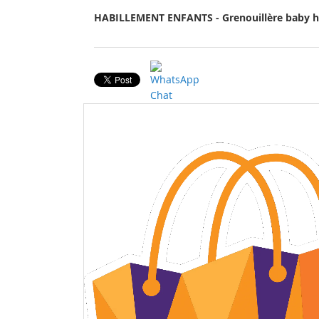
HABILLEMENT ENFANTS - Grenouillère baby h
Skip
to
the
end
of
the
images
gallery