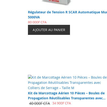
Régulateur de Tension R SCAR Automatique Mur
5000VA
80 000F CFA
AJOUTER AU PANIER
Kit de Marcottage Aérien 10 Pièces – Boules de
Propagation Réutilisables Transparentes avec
Colliers de Serrage – Taille M
40 000F CFA
34 900F CFA