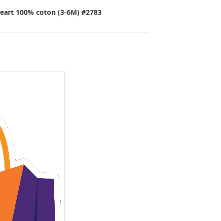
eart 100% coton (3-6M) #2783
Skip
to
the
beginning
of
the
images
gallery