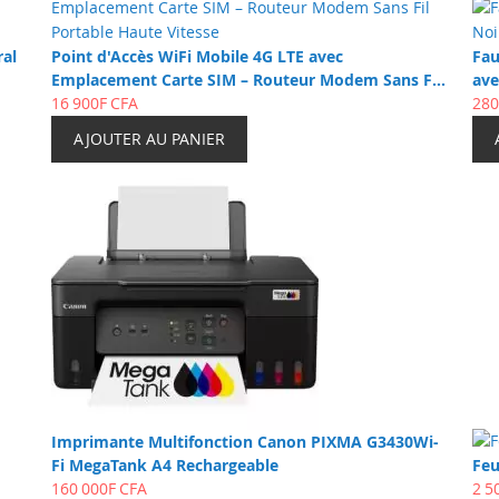
al
Point d'Accès WiFi Mobile 4G LTE avec
Fau
Emplacement Carte SIM – Routeur Modem Sans Fil
ave
Portable Haute Vitesse
16 900F CFA
280
AJOUTER AU PANIER
Imprimante Multifonction Canon PIXMA G3430Wi-
Fi MegaTank A4 Rechargeable
Feu
160 000F CFA
2 5