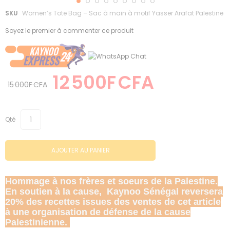
Skip
SKU
Women’s Tote Bag – Sac à main à motif Yasser Arafat Palestine
to
Soyez le premier à commenter ce produit
the
beginning
of
the
images
12 500F CFA
gallery
15 000F CFA
Qté
AJOUTER AU PANIER
Hommage à nos frères et soeurs de la Palestine.
En soutien à la cause, Kaynoo Sénégal reversera
20% des recettes issues des ventes de cet article
à une organisation de défense de la cause
Palestinienne.