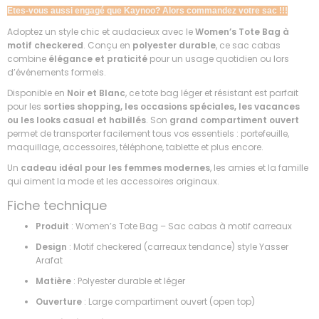
Etes-vous aussi engagé que Kaynoo? Alors commandez votre sac !!!
Adoptez un style chic et audacieux avec le
Women’s Tote Bag à
motif checkered
. Conçu en
polyester durable
, ce sac cabas
combine
élégance et praticité
pour un usage quotidien ou lors
d’événements formels.
Disponible en
Noir et Blanc
, ce tote bag léger et résistant est parfait
pour les
sorties shopping, les occasions spéciales, les vacances
ou les looks casual et habillés
. Son
grand compartiment ouvert
permet de transporter facilement tous vos essentiels : portefeuille,
maquillage, accessoires, téléphone, tablette et plus encore.
Un
cadeau idéal pour les femmes modernes
, les amies et la famille
qui aiment la mode et les accessoires originaux.
Fiche technique
Produit
: Women’s Tote Bag – Sac cabas à motif carreaux
Design
: Motif checkered (carreaux tendance) style Yasser
Arafat
Matière
: Polyester durable et léger
Ouverture
: Large compartiment ouvert (open top)