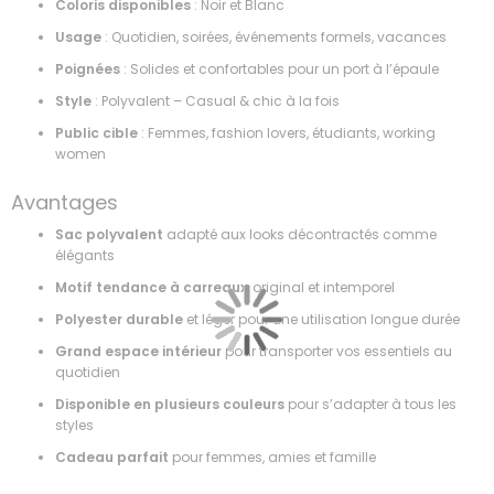
Coloris disponibles
: Noir et Blanc
Usage
: Quotidien, soirées, événements formels, vacances
Poignées
: Solides et confortables pour un port à l’épaule
Style
: Polyvalent – Casual & chic à la fois
Public cible
: Femmes, fashion lovers, étudiants, working
women
Avantages
Sac polyvalent
adapté aux looks décontractés comme
élégants
Motif tendance à carreaux
, original et intemporel
Polyester durable
et léger pour une utilisation longue durée
Grand espace intérieur
pour transporter vos essentiels au
quotidien
Disponible en plusieurs couleurs
pour s’adapter à tous les
styles
Cadeau parfait
pour femmes, amies et famille