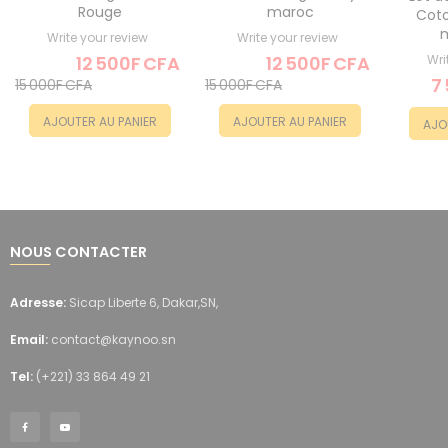
Rouge
maroc
Cot
m
Write your review
Write your review
12 500F CFA
12 500F CFA
Wri
7
15 000F CFA
15 000F CFA
AJOUTER AU PANIER
AJOUTER AU PANIER
AJO
NOUS CONTACTER
Adresse:
Sicap Liberte 6, Dakar,SN,
Email:
contact@kaynoo.sn
Tel:
(+221) 33 864 49 21