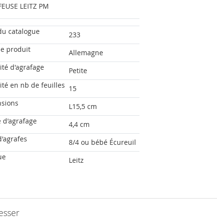
EUSE LEITZ PM
du catalogue
233
ne produit
Allemagne
ité d'agrafage
Petite
té en nb de feuilles
15
sions
L15,5 cm
 d'agrafage
4,4 cm
d'agrafes
8/4 ou bébé Écureuil
ue
Leitz
esser