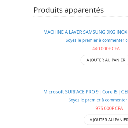
ma
ma
Produits apparentés
liste
liste
d’envie
d’envie
MACHINE A LAVER SAMSUNG 9KG INOX
Soyez le premier à commenter c
440 000F CFA
AJOUTER AU PANIER
Microsoft SURFACE PRO 9 |Core I5 |G
Soyez le premier à commenter 
975 000F CFA
AJOUTER AU PANIE