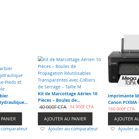
Kit de Marcottage Aérien 10
bier
Imprimante Mu
Pièces – Boules de
Hydraulique
Canon PIXMA 
Propagation Réutilisables
40 000F CFA
34 900F CFA
se-Pieds et
MegaTank A4 
160 000F CFA
Transparentes avec Colliers
ble
 PANIER
AJOUTER AU PANIER
AJOUTER A
de Serrage – Taille M
Ajouter
Ajouter
u comparateur
Ajouter au comparateur
Ajouter a
à
à