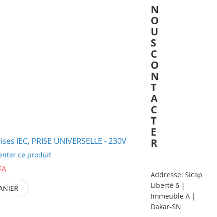
N
O
U
S
C
O
N
T
A
C
T
E
ses IEC, PRISE UNIVERSELLE - 230V
R
nter ce produit
FA
Addresse: Sicap
Liberté 6 |
ANIER
Immeuble A |
Dakar-SN