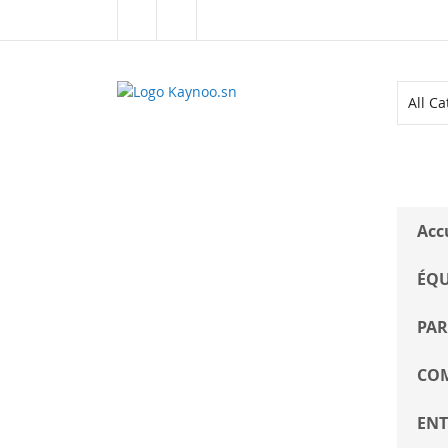
Allez
au
contenu
ALL CATEGORIES
Acc
ÉQU
PAR
COM
ENT