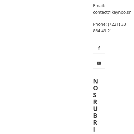
Email:
contact@kaynoo.sn
Phone: (+221) 33
864 49 21
N
O
S
R
U
B
R
I