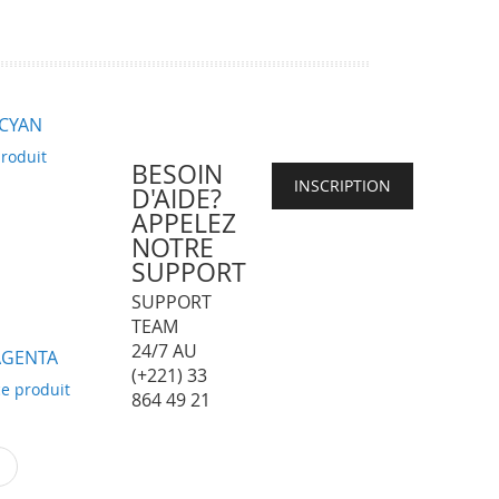
ma
liste
d’envie
 CYAN
roduit
BESOIN
INSCRIPTION
D'AIDE?
APPELEZ
NOTRE
SUPPORT
SUPPORT
TEAM
24/7 AU
AGENTA
(+221) 33
e produit
864 49 21