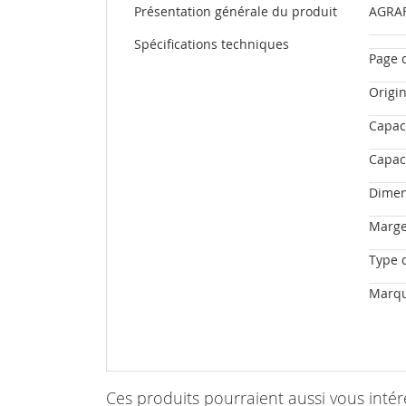
Plus
Présentation générale du produit
AGRAF
d’information
Spécifications techniques
Page 
Origi
Capac
Capaci
Dimen
Marge
Type 
Marq
Ces produits pourraient aussi vous intér