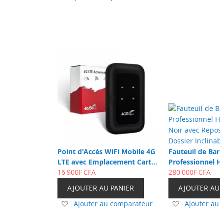
Point d'Accès WiFi Mobile 4G
Fauteuil de Bar
LTE avec Emplacement Carte
Professionnel 
SIM – Routeur Modem Sans
16 900F CFA
Noir avec Repo
280 000F CFA
Fil Portable Haute Vitesse
Dossier Inclina
AJOUTER AU PANIER
AJOUTER AU
Ajouter
Ajouter
Ajouter au comparateur
Ajouter a
à
à