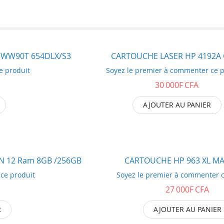
ma
ma
liste
liste
d’envie
d’envie
 WW90T 654DLX/S3
CARTOUCHE LASER HP 4192A
e produit
Soyez le premier à commenter ce p
30 000F CFA
AJOUTER AU PANIER
EN 12 Ram 8GB /256GB
CARTOUCHE HP 963 XL M
ce produit
Soyez le premier à commenter c
27 000F CFA
R
AJOUTER AU PANIER