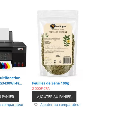
ltifonction
G3430Wi-Fi
Feuilles de Séné 100g
Rechargeable
2 500F CFA
U PANIER
AJOUTER AU PANIER
Ajouter
u comparateur
Ajouter au comparateur
à