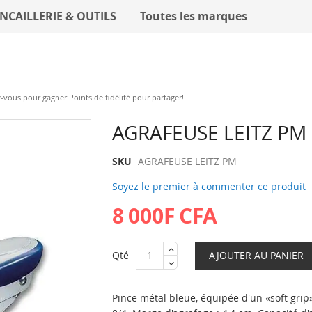
NCAILLERIE & OUTILS
Toutes les marques
vous pour gagner Points de fidélité pour partager!
Skip
AGRAFEUSE LEITZ PM
to
the
SKU
AGRAFEUSE LEITZ PM
beginning
Soyez le premier à commenter ce produit
of
the
8 000F CFA
images
gallery
Qté
AJOUTER AU PANIER
Pince métal bleue, équipée d'un «soft grip