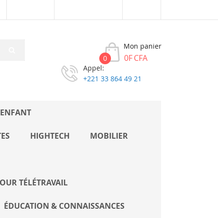
Connexion
Créer un compte
XOF
Mon panier
0F CFA
0
Appel:
+221 33 864 49 21
 ENFANT
TES
HIGHTECH
MOBILIER
OUR TÉLÉTRAVAIL
ÉDUCATION & CONNAISSANCES